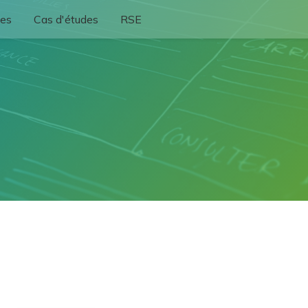
ses
Cas d'études
RSE