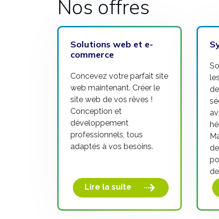
Nos offres
Solutions web et e-
S
commerce
So
Concevez votre parfait site
le
web maintenant. Créer le
de
site web de vos rêves !
sé
Conception et
av
développement
hé
professionnels, tous
Ma
adaptés à vos besoins.
de
po
de
Lire la suite